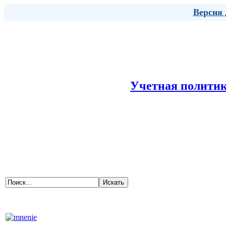
Версия 
Главная
Сведения об образовательной организации
Дея
Учетная полити